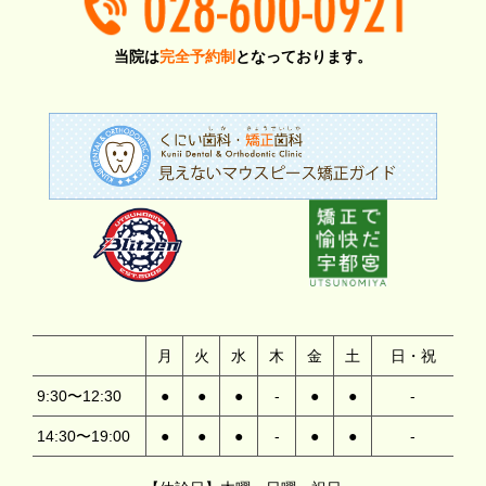
当院は
完全予約制
となっております。
月
火
水
木
金
土
日・祝
9:30〜12:30
●
●
●
-
●
●
-
14:30〜19:00
●
●
●
-
●
●
-