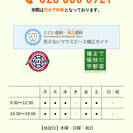
当院は
完全予約制
となっております。
月
火
水
木
金
土
日・祝
9:30〜12:30
●
●
●
-
●
●
-
14:30〜19:00
●
●
●
-
●
●
-
【休診日】木曜・日曜・祝日