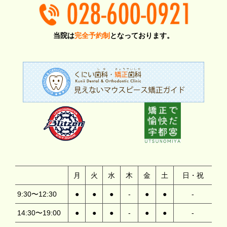
当院は
完全予約制
となっております。
月
火
水
木
金
土
日・祝
9:30〜12:30
●
●
●
-
●
●
-
14:30〜19:00
●
●
●
-
●
●
-